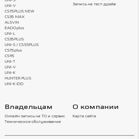
UNI-S
Запись на тест-драйв
UNI-V
CS75PLUS NEW
CS35 MAX
ALSVIN
EADOplus
UNI-L
CS35PLUS
UNI-S / CS55PLUS
CS75plus
CS95
UNI-T
UNI-V
UNI-K
HUNTER PLUS
UNI-K iDD
Владельцам
О компании
Онлайн запись на ТО и сервис
Карта сайта
Техническое обслуживание